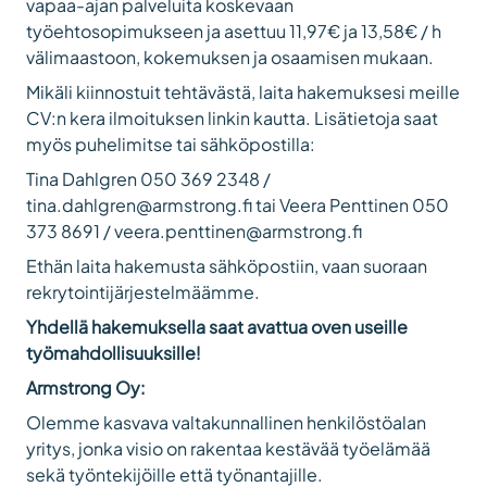
vapaa-ajan palveluita koskevaan
työehtosopimukseen ja asettuu 11,97€ ja 13,58€ / h
välimaastoon, kokemuksen ja osaamisen mukaan.
Mikäli kiinnostuit tehtävästä, laita hakemuksesi meille
CV:n kera ilmoituksen linkin kautta. Lisätietoja saat
myös puhelimitse tai sähköpostilla:
Tina Dahlgren 050 369 2348 /
tina.dahlgren@armstrong.fi
tai Veera Penttinen 050
373 8691 /
veera.penttinen@armstrong.fi
Ethän laita hakemusta sähköpostiin, vaan suoraan
rekrytointijärjestelmäämme.
Yhdellä hakemuksella saat avattua oven useille
työmahdollisuuksille!
Armstrong Oy:
Olemme kasvava valtakunnallinen henkilöstöalan
yritys, jonka visio on rakentaa kestävää työelämää
sekä työntekijöille että työnantajille.