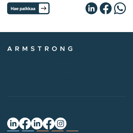
Hae paikkaa
© 2026 Armstrong Group Oy
Osaamista ja otetta —
siellä missä työ tehdään.
SEURAA MEITÄ SOMESSA