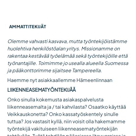
AMMATTITEKIJÄT
Olemme vahvasti kasvava, mutta työntekijöistämme
huolehtiva henkilöstöalan yritys. Missionamme on
rakentaa kestävää työelämää sekä työntekijöille että
työnantajille. Toimimme jo usealla alueella Suomessa
ja pääkonttorimme sijaitsee Tampereella.
Haemme nyt asiakkaallemme Hämeenlinnaan
LIIKENNEASEMATYÖNTEKIJÄÄ
Onko sinulla kokemusta asiakaspalvelusta
liikenneasemalta ja / tai kahvilasta? Osaatko käyttää
Veikkauskonetta? Onko kassatyöskentely sinulle
tuttua? Jos vastasit kyllä, niin voisit olla hakemamme
työntekijä vakituiseen liikenneasematyöntekijän
tehtävään. Työtä tehdään pääasiassa iltavuoroissa ja