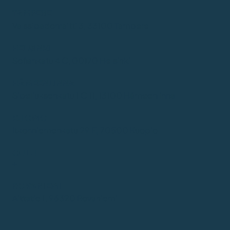
TAMPERE
Valssipadonraitti 3, 33100 Tampere
HELSINKI
Sofiankatu 4 C, 00170 Helsinki
HÄMEENLINNA
Sibeliuksenkatu 1 C 11, 13100 Hämeenlinna
KUOPIO
Itkonniemenkatu 29 E, 70500 Kuopio
OULU
+
ROVANIEMI
Aittatie 1, 96320 Rovaniemi