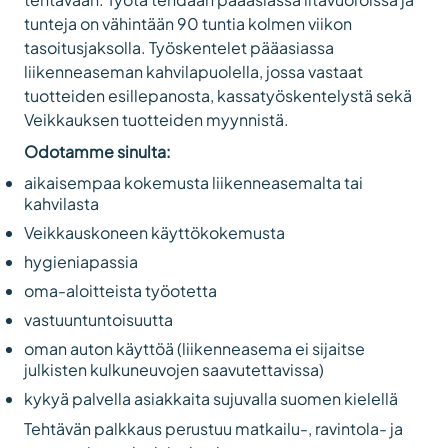
tunteja on vähintään 90 tuntia kolmen viikon
tasoitusjaksolla. Työskentelet pääasiassa
liikenneaseman kahvilapuolella, jossa vastaat
tuotteiden esillepanosta, kassatyöskentelystä sekä
Veikkauksen tuotteiden myynnistä.
Odotamme sinulta:
aikaisempaa kokemusta liikenneasemalta tai
kahvilasta
Veikkauskoneen käyttökokemusta
hygieniapassia
oma-aloitteista työotetta
vastuuntuntoisuutta
oman auton käyttöä (liikenneasema ei sijaitse
julkisten kulkuneuvojen saavutettavissa)
kykyä palvella asiakkaita sujuvalla suomen kielellä
Tehtävän palkkaus perustuu m
atkailu-, ravintola- ja